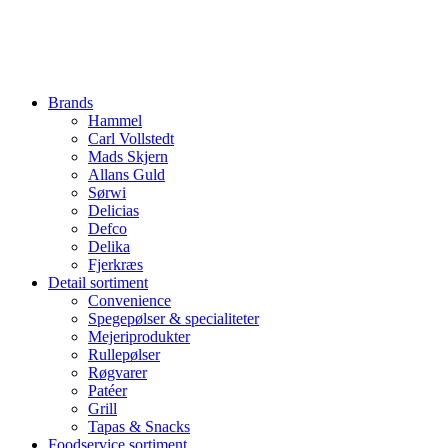
Brands
Hammel
Carl Vollstedt
Mads Skjern
Allans Guld
Sørwi
Delicias
Defco
Delika
Fjerkræs
Detail sortiment
Convenience
Spegepølser & specialiteter
Mejeriprodukter
Rullepølser
Røgvarer
Patéer
Grill
Tapas & Snacks
Foodservice sortiment