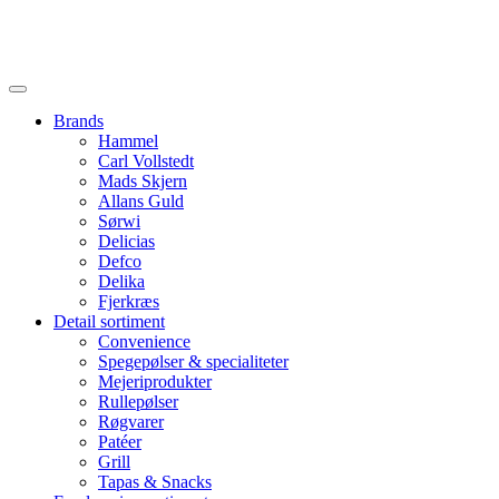
Brands
Hammel
Carl Vollstedt
Mads Skjern
Allans Guld
Sørwi
Delicias
Defco
Delika
Fjerkræs
Detail sortiment
Convenience
Spegepølser & specialiteter
Mejeriprodukter
Rullepølser
Røgvarer
Patéer
Grill
Tapas & Snacks