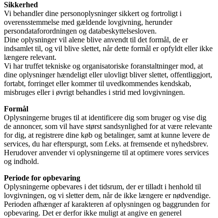
Sikkerhed
Vi behandler dine personoplysninger sikkert og fortroligt i
overensstemmelse med gældende lovgivning, herunder
persondataforordningen og databeskyttelsesloven.
Dine oplysninger vil alene blive anvendt til det formål, de er
indsamlet til, og vil blive slettet, når dette formål er opfyldt eller ikke
længere relevant.
Vi har truffet tekniske og organisatoriske foranstaltninger mod, at
dine oplysninger hændeligt eller ulovligt bliver slettet, offentliggjort,
fortabt, forringet eller kommer til uvedkommendes kendskab,
misbruges eller i øvrigt behandles i strid med lovgivningen.
Formål
Oplysningerne bruges til at identificere dig som bruger og vise dig
de annoncer, som vil have størst sandsynlighed for at være relevante
for dig, at registrere dine køb og betalinger, samt at kunne levere de
services, du har efterspurgt, som f.eks. at fremsende et nyhedsbrev.
Herudover anvender vi oplysningerne til at optimere vores services
og indhold.
Periode for opbevaring
Oplysningerne opbevares i det tidsrum, der er tilladt i henhold til
lovgivningen, og vi sletter dem, når de ikke længere er nødvendige.
Perioden afhænger af karakteren af oplysningen og baggrunden for
opbevaring. Det er derfor ikke muligt at angive en generel