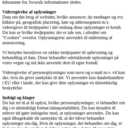
tidsramme for, hvornår informationer slettes.
Videregivelse af oplysninger
Data om din brug af websitet, hvilke annoncer, du modtager og evt.
klikker på, geografisk placering, køn og alderssegment m.v.
videregives til tredjeparter i det omfang disse oplysninger er kendt.
Du kan se hvilke tredjeparter, der er tale om, i afsnittet om
“Cookies” ovenfor. Oplysningerne anvendes til målretning af
annoncering.
Vi benytter herudover en række tredjeparter til opbevaring og
behandling af data. Disse behandler udelukkende oplysninger på
vores vegne og må ikke anvende dem til egne formål.
Videregivelse af personoplysninger som navn og e-mail m.v. vil kun
ske, hvis du giver samtykke til det. Vi anvender kun databehandlere
i EU eller i lande, der kan give dine oplysninger en tilstrækkelig
beskyttelse.
Indsigt og klager
Du har ret til at få oplyst, hvilke personoplysninger, vi behandler om
dig i et almindeligt format (dataportabilitet). Du kan desuden til
enhver tid gøre indsigelse mod, at oplysninger anvendes. Du kan
også tilbagekalde dit samtykke til, at der bliver behandlet
oplysninger om dig. Hvis de oplysninger, der behandles om dig, er