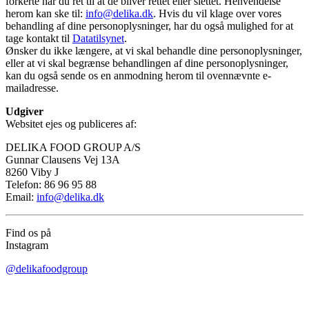
forkerte har du ret til at de bliver rettet eller slettet. Henvendelse
herom kan ske til:
info@delika.dk
. Hvis du vil klage over vores
behandling af dine personoplysninger, har du også mulighed for at
tage kontakt til
Datatilsynet
.
Ønsker du ikke længere, at vi skal behandle dine personoplysninger,
eller at vi skal begrænse behandlingen af dine personoplysninger,
kan du også sende os en anmodning herom til ovennævnte e-
mailadresse.
Udgiver
Websitet ejes og publiceres af:
DELIKA FOOD GROUP A/S
Gunnar Clausens Vej 13A
8260 Viby J
Telefon: 86 96 95 88
Email:
info@delika.dk
Find os på
Instagram
@delikafoodgroup